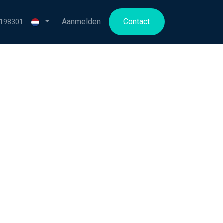
en bij
Aanmelden
Contact
3198301