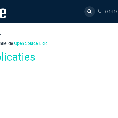
Home
Producten
Consultancy
Over ons
Werk
+31 61
.
ntie, de
Open Source ERP
.
licaties