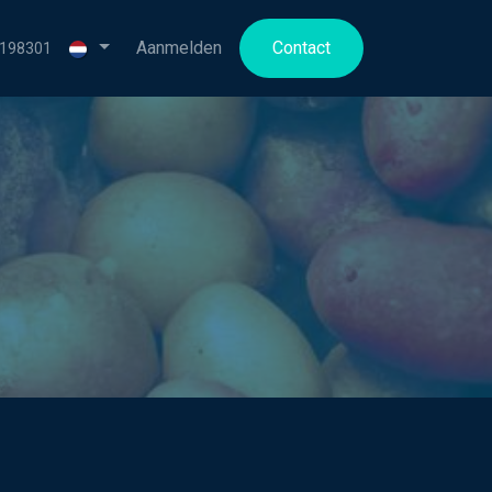
en bij
Aanmelden
Contact
3198301