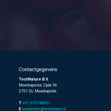
Contactgegevens
TechNature B.V.
Moerkapelse Zijde 36
2751 DL Moerkapelle
T
+31 613198301
E
wouter.bac@technature.nl